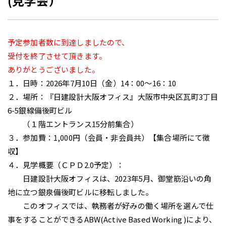
(見学会）
予定参加者数に到達しましたので、
受付を終了させて頂きます。
ありがとうございました。
１．日時：2026年7月10日（金）14：00～16：10
２．場所：『日建設計大阪オフィス』大阪市中央区瓦町
3
丁目
6-5
銀線備後町ビル
（１階エントランス
15
分前集合）
３．参加費：
1,000
円（会員・非会員共）【集合場所にて徴
収】
４．見学概要（ＣＰＤ
2.0
予定）：
日建設計大阪オフィスは、
2023
年
5
月、御堂筋沿いの角
地に立つ銀泉備後町ビルに移転しました。
このオフィスでは、執務者が好みの働く場所を選んで仕
事をすることができる
ABW(Active Based Working )
により、