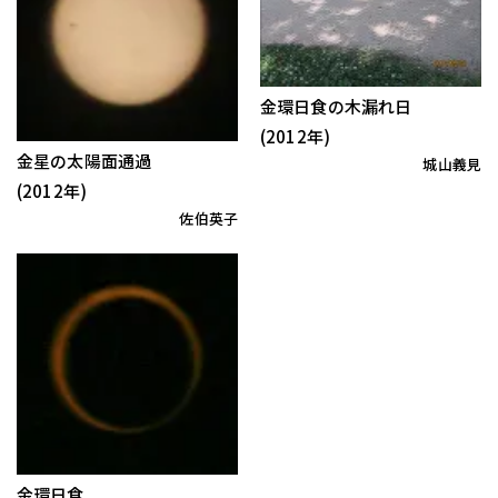
金環日食の木漏れ日
(2012年)
金星の太陽面通過
城山義見
(2012年)
佐伯英子
金環日食