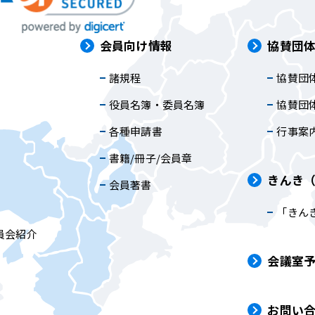
は
会員向け情報
協賛団
諸規程
協賛団
内
役員名簿・委員名簿
協賛団
各種申請書
行事案
書籍/冊子/会員章
きんき
会員著書
「きん
員会紹介
会議室
お問い