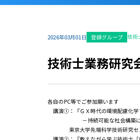
技術
2026年03月01日
登録グループ
技術士業務研究会
各自のPC等でご参加願います
講演①：『ＧＸ時代の環境配慮化学
－持続可能な社会構築に貢献
東京大学先端科学技術研究センター
講演②：『教えながら学ぶ技術士「