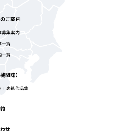
体のご案内
体募集案内
体一覧
内一覧
（機関誌）
き」表紙作品集
予約
合わせ