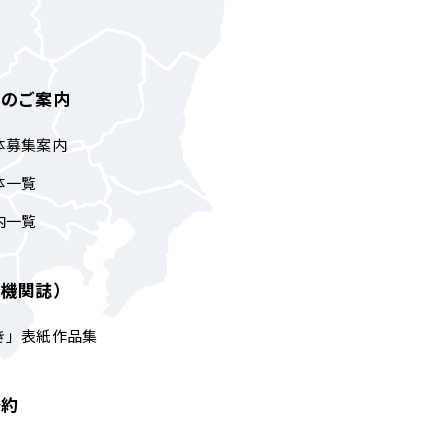
体のご案内
体募集案内
体一覧
内一覧
（機関誌）
き」表紙作品集
予約