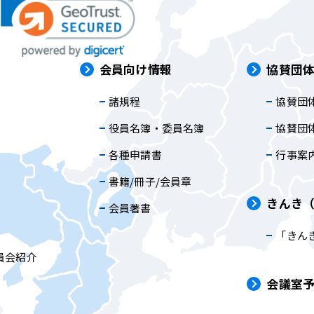
は
会員向け情報
協賛団
諸規程
協賛団
内
役員名簿・委員名簿
協賛団
各種申請書
行事案
書籍/冊子/会員章
きんき
会員著書
「きん
員会紹介
会議室