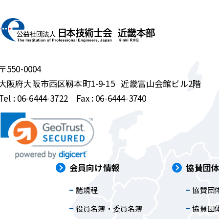
〒550-0004
大阪府大阪市西区靱本町1-9-15
近畿富山会館ビル2階
Tel :
06-6444-3722
Fax : 06-6444-3740
は
会員向け情報
協賛団
諸規程
協賛団
内
役員名簿・委員名簿
協賛団