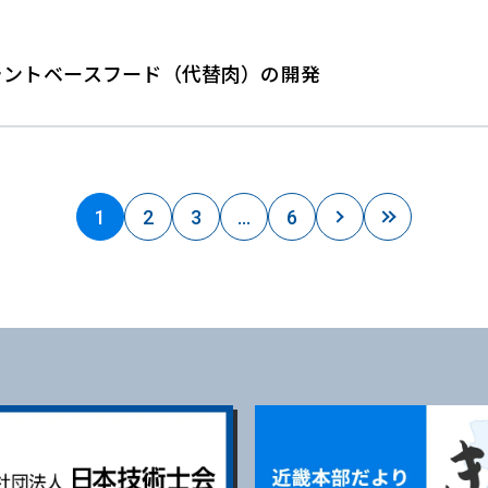
ラントベースフード（代替肉）の開発
1
2
3
…
6