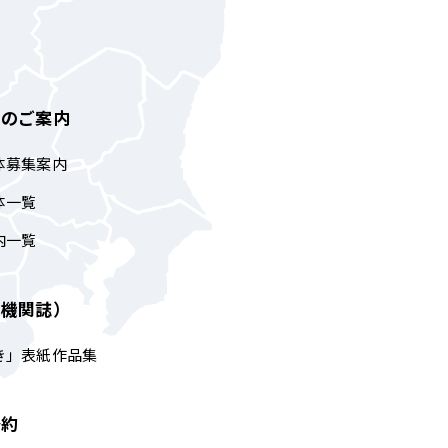
体のご案内
体募集案内
体一覧
内一覧
（機関誌）
き」表紙作品集
予約