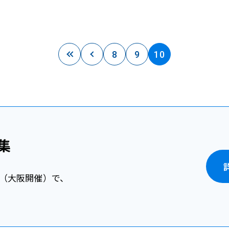
8
9
10
集
大会（大阪開催）で、