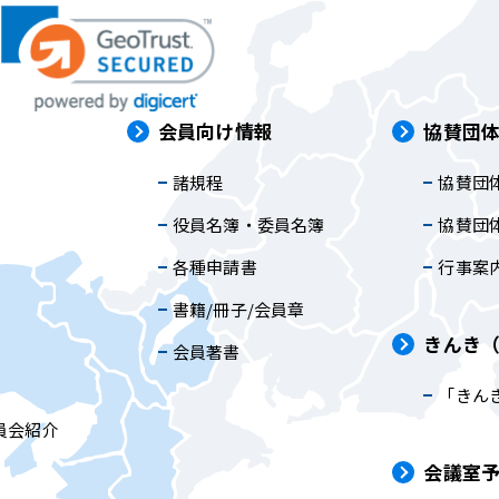
は
会員向け情報
協賛団
諸規程
協賛団
内
役員名簿・委員名簿
協賛団
各種申請書
行事案
書籍/冊子/会員章
きんき
会員著書
「きん
員会紹介
会議室