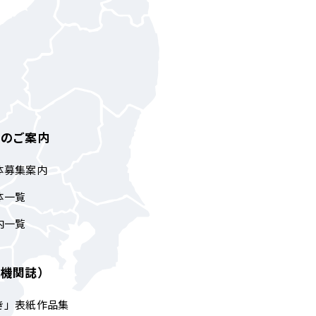
体のご案内
体募集案内
体一覧
内一覧
（機関誌）
き」表紙作品集