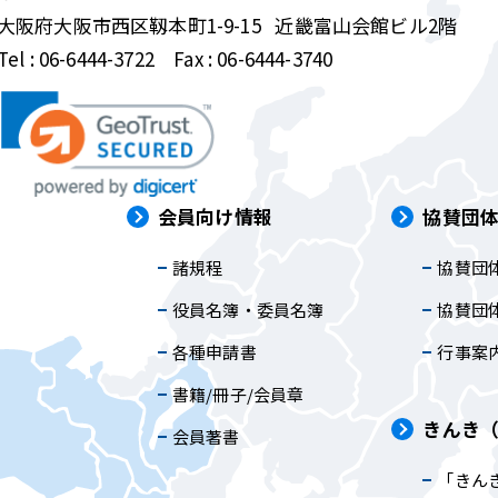
大阪府大阪市西区靱本町1-9-15
近畿富山会館ビル2階
Tel :
06-6444-3722
Fax : 06-6444-3740
は
会員向け情報
協賛団
諸規程
協賛団
内
役員名簿・委員名簿
協賛団
各種申請書
行事案
書籍/冊子/会員章
きんき
会員著書
「きん