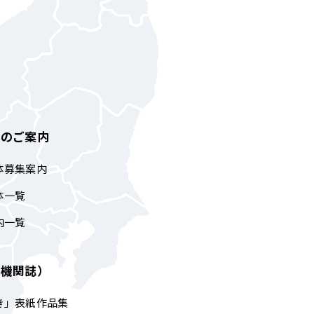
体のご案内
体募集案内
体一覧
内一覧
（機関誌）
き」表紙作品集