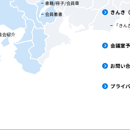
書籍/冊子/会員章
きんき
会員著書
「きん
員会紹介
会議室
お問い
プライ