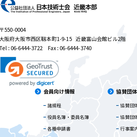
〒550-0004
大阪府大阪市西区靱本町1-9-15
近畿富山会館ビル2階
Tel :
06-6444-3722
Fax : 06-6444-3740
は
会員向け情報
協賛団
諸規程
協賛団
内
役員名簿・委員名簿
協賛団
各種申請書
行事案