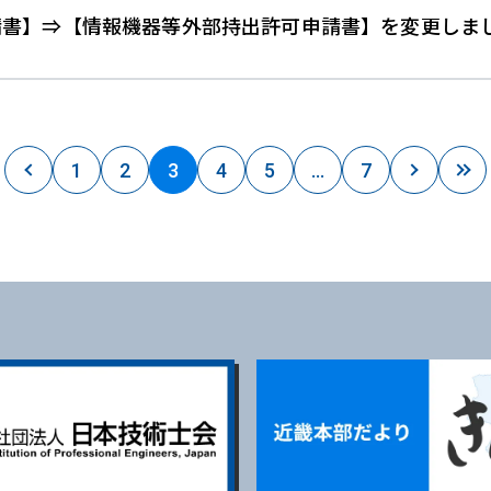
請書】⇒【情報機器等外部持出許可申請書】を変更しま
1
2
3
4
5
…
7